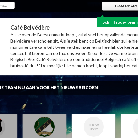
TEAM OPGEV
Schrijf jouw team
Café Belvédère
Als je over de Beestenmarkt loopt, zul al snel het opvallende mon
Belvédère verscholen zit. Als je gek bent op Belgisch bier, zul je h
monumentale café telt twee verdiepingen en is heerlijk donkerbruin
concept: 8 bieren van de tap, ongeveer 35 op fles. De warme brui
Belgisch Bier Café Belvédère op een traditioneel Belgisch café uit 
bruincafé dus! “De moeilijkst te nemen bocht, loopt voorbij het ca
IE TEAM NU AAN VOOR HET NIEUWE SEIZOEN!