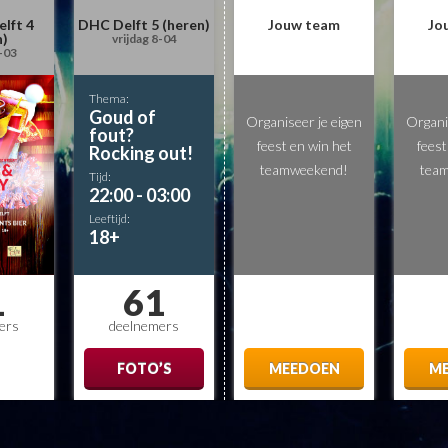
elft 4
DHC Delft 5 (heren)
Jouw team
Jo
n)
vrijdag 8-04
4-03
Thema:
Goud of
Organiseer je eigen
Organi
fout?
feest en win het
feest
Rocking out!
teamweekend!
tea
Tijd:
22:00 - 03:00
Leeftijd:
18+
1
61
ers
deelnemers
FOTO’S
MEEDOEN
M