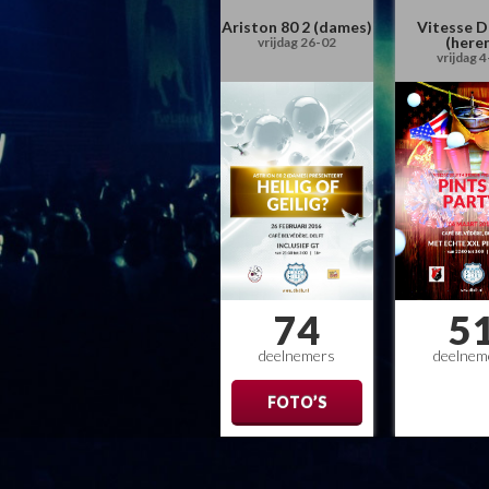
Ariston 80 2 (dames)
Vitesse D
(here
vrijdag 26-02
vrijdag 
74
5
deelnemers
deelnem
FOTO’S