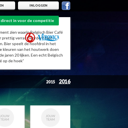
EN
INLOGGEN
 direct in voor de competitie
ument zien waarin Belgisch Bier Café
ier prettig verrast worden! Het
. Bier speelt de hoofdrol in het
ne kleuren van het houtwerk doen
de jaren 20 lijken. Een echt Belgisch
fé op de hoek”
2016
2015