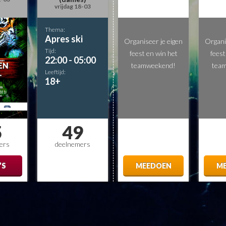
vrijdag 18-03
Thema:
Apres ski
Organiseer je eigen
Organi
Tijd:
feest en win het
feest
22:00 - 05:00
teamweekend!
tea
Leeftijd:
18+
5
49
ers
deelnemers
’S
MEEDOEN
M