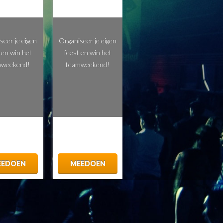
seer je eigen
Organiseer je eigen
 en win het
feest en win het
mweekend!
teamweekend!
EEDOEN
MEEDOEN