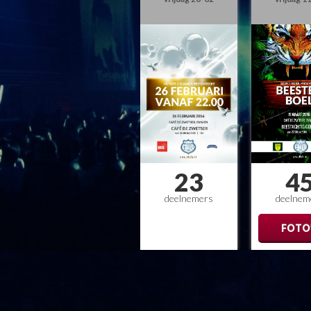
23
4
deelnemers
deelnem
FOTO