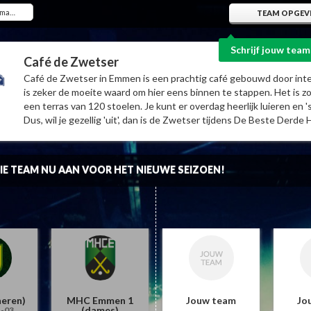
TEAM OPGEV
Schrijf jouw team
Café de Zwetser
Café de Zwetser in Emmen is een prachtig café gebouwd door int
is zeker de moeite waard om hier eens binnen te stappen. Het is z
een terras van 120 stoelen. Je kunt er overdag heerlijk luieren en
Dus, wil je gezellig 'uit', dan is de Zwetser tijdens De Beste Derde H
IE TEAM NU AAN VOOR HET NIEUWE SEIZOEN!
eren)
MHC Emmen 1
Jouw team
Jo
(dames)
1-03