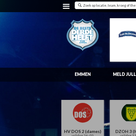
EMMEN
MELD JULL
HV DOS 2 (dames)
DZOH 3 (h
vrijdag 26-02
vrijdag 1