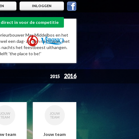
EN
INLOGGEN
 direct in voor de competitie
erieurbouwer Max Middelbos en het
owel een dag- als een nachtzaak, met
 's nachts het feestbeest uithangen.
elft 'the place to be!'
2016
2015
uw team
Jouw team